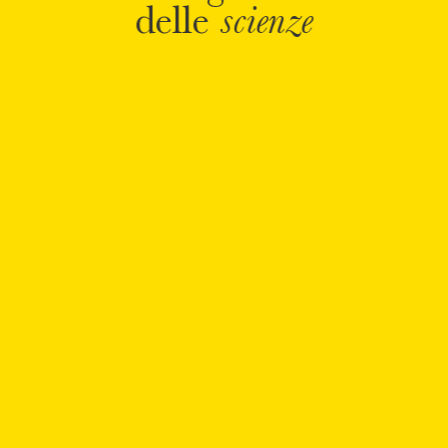
delle
scienze
Nega tutti
Consenti tutti i cookie
Per saperne di più